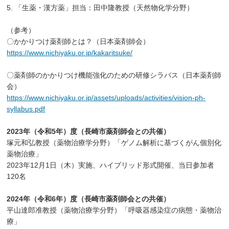
5. 「生薬・漢方薬」担当：田中隆教授（天然物化学分野）
（参考）
〇かかりつけ薬剤師とは？（日本薬剤師会）
https://www.nichiyaku.or.jp/kakaritsuke/
〇薬剤師のかかりつけ機能強化のための研修シラバス（日本薬剤師
会）
https://www.nichiyaku.or.jp/assets/uploads/activities/vision-ph-
syllabus.pdf
2023年（令和5年）度（長崎市薬剤師会との共催）
塚元和弘教授（薬物治療学分野）「ゲノム解析に基づくがん個別化
薬物治療」
2023年12月1日（木）実施、ハイブリッド形式開催、当日参加者
120名
2024年（令和6年）度（長崎市薬剤師会との共催）
平山達郎准教授（薬物治療学分野）「呼吸器感染症の病態・薬物治
療」