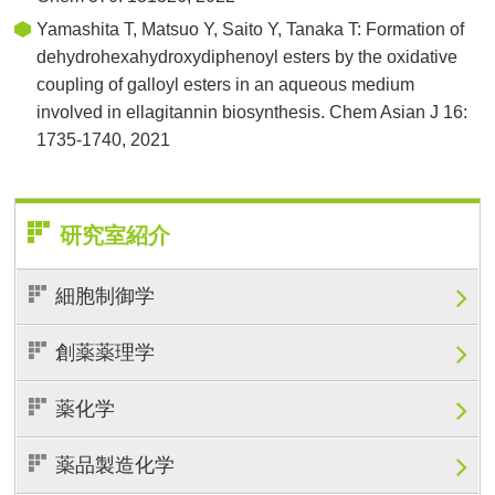
Yamashita T, Matsuo Y, Saito Y, Tanaka T: Formation of
dehydrohexahydroxydiphenoyl esters by the oxidative
coupling of galloyl esters in an aqueous medium
involved in ellagitannin biosynthesis. Chem Asian J 16:
1735-1740, 2021
研究室紹介
細胞制御学
創薬薬理学
薬化学
薬品製造化学