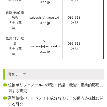
u.ac.jp
齋藤 義紀 准
教授
saiyoshi[a]nagasaki-
095-819-
博士（薬
u.ac.jp
2433
学）
松尾 洋介 助
y-
教
095-819-
matsuo[a]nagasaki-
博士（薬
2434
u.ac.jp
学）
研究テーマ
植物ポリフェノールの構造・代謝・機能・産業的応用に
関する研究
高等植物のテルペノイド成分およびその種内多様性に関
する研究