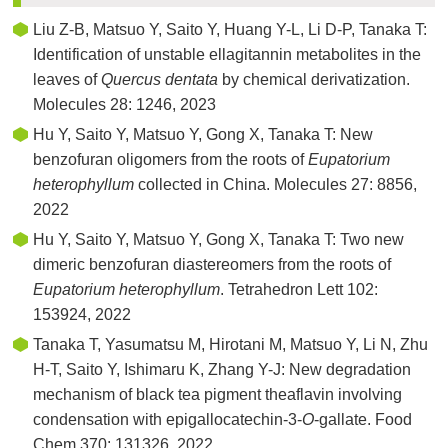
Liu Z-B, Matsuo Y, Saito Y, Huang Y-L, Li D-P, Tanaka T:
Identification of unstable ellagitannin metabolites in the
leaves of
Quercus dentata
by chemical derivatization.
Molecules 28: 1246, 2023
Hu Y, Saito Y, Matsuo Y, Gong X, Tanaka T: New
benzofuran oligomers from the roots of
Eupatorium
heterophyllum
collected in China. Molecules 27: 8856,
2022
Hu Y, Saito Y, Matsuo Y, Gong X, Tanaka T: Two new
dimeric benzofuran diastereomers from the roots of
Eupatorium heterophyllum
. Tetrahedron Lett 102:
153924, 2022
Tanaka T, Yasumatsu M, Hirotani M, Matsuo Y, Li N, Zhu
H-T, Saito Y, Ishimaru K, Zhang Y-J: New degradation
mechanism of black tea pigment theaflavin involving
condensation with epigallocatechin-3-
O
-gallate. Food
Chem 370: 131326, 2022