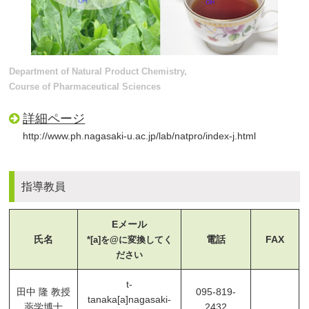
Department of Natural Product Chemistry,
Course of Pharmaceutical Sciences
詳細ページ
http://www.ph.nagasaki-u.ac.jp/lab/natpro/index-j.html
指導教員
Eメール
氏名
電話
FAX
*[a]を@に変換してく
ださい
t-
田中 隆 教授
095-819-
tanaka[a]nagasaki-
薬学博士
2432