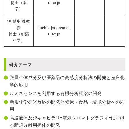
博士（薬
u.ac.jp
学）
渕 靖史 准教
授
fuchi[a]nagasaki-
博士（創薬
u.ac.jp
科学）
研究テーマ
微量生体成分及び医薬品の高感度分析法の開発と臨床化
学的応用
ルミネセンスを利用する有機分析試薬の開発
新規化学発光反応の開発と臨床・食品・環境分析への応
用
高速液体及ぴキャピラリｰ電気クロマトグラフィｰにおけ
る新規分離用担体の開発