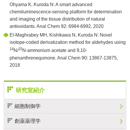
Ohyama K, Kuroda N: A smart advanced
chemiluminescence-sensing platform for determination
and imaging of the tissue distribution of natural
antioxidants. Anal Chem 92: 6984-6992, 2020
El-Maghrabey MH, Kishikawa N, Kuroda N: Novel
isotope-coded derivatization method for aldehydes using
14
15
N/
N-ammonium acetate and 9,10-
phenanthrenequinone. Anal Chem 90: 13867-13875,
2018
研究室紹介
細胞制御学
創薬薬理学