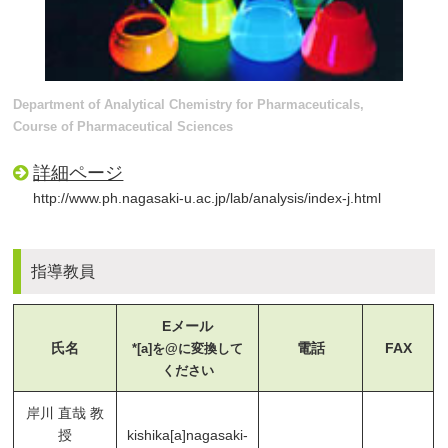
Department of Analytical Chemistry for Pharmaceuticals,
Course of Pharmaceutical Sciences
詳細ページ
http://www.ph.nagasaki-u.ac.jp/lab/analysis/index-j.html
指導教員
Eメール
氏名
電話
FAX
*[a]を@に変換して
ください
岸川 直哉 教
授
kishika[a]nagasaki-