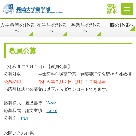
在学生の皆様
卒業生の皆様
一般の皆様へ
入学希望の皆様
へ
へ
へ
教員公募
（令和６年７月１日）【教員公募】
公募対象 生命医科学域薬学系 創薬薬理学分野担当准教授
公募締切 令和６年９月２日（月）１７時必着
※応募様式と公募文は以下からダウンロードできます。
応募様式：履歴書等
Word
応募様式：論文業績
Excel
公募文
PDF
お問い合わせ先