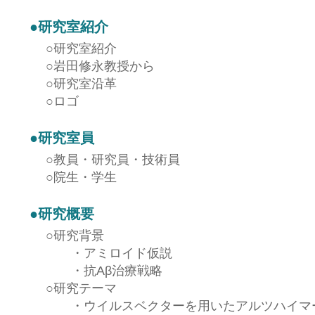
●
研究室紹介
○
研究室紹介
○
岩田修永教授から
○
研究室沿革
○
ロゴ
●
研究室員
○
教員・研究員・技術員
○
院生・学生
●
研究概要
○
研究背景
・
アミロイド仮説
・
抗Aβ治療戦略
○
研究テーマ
・
ウイルスベクターを用いたアルツハイマ