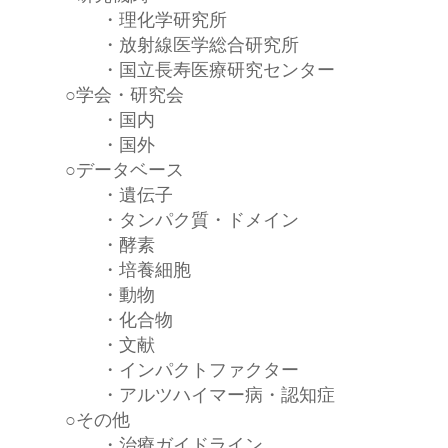
・
理化学研究所
・
放射線医学総合研究所
・
国立長寿医療研究センター
○
学会・研究会
・
国内
・
国外
○
データベース
・
遺伝子
・
タンパク質・ドメイン
・
酵素
・
培養細胞
・
動物
・
化合物
・
文献
・
インパクトファクター
・
アルツハイマー病・認知症
○
その他
・
治療ガイドライン