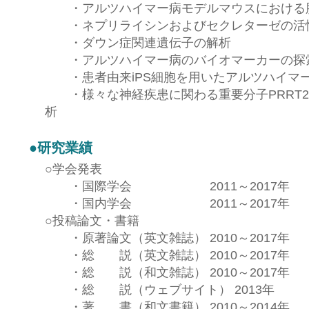
・
アルツハイマー病モデルマウスにおける
・
ネプリライシンおよびセクレターゼの活
・
ダウン症関連遺伝子の解析
・
アルツハイマー病のバイオマーカーの探
・
患者由来iPS細胞を用いたアルツハイマ
・
様々な神経疾患に関わる重要分子PRRT
析
●
研究業績
○
学会発表
・
国際学会 2011～2017年
・
国内学会 2011～2017年
○
投稿論文・書籍
・
原著論文（英文雑誌） 2010～2017年
・
総 説（英文雑誌） 2010～2017年
・
総 説（和文雑誌） 2010～2017年
・
総 説（ウェブサイト） 2013年
・
著 書（和文書籍） 2010～2014年