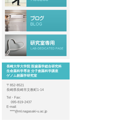
長崎大学大学院 医歯薬学総合研究科
生命薬科学専攻 分子創薬科学講座
ゲノム創薬学研究室
〒852-8521
長崎県長崎市文教町1-14
Tel・Fax:
095-819-2437
E-mail:
****@ml.nagasaki-u.ac.jp