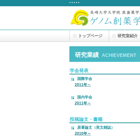
* * * * *
トップページ
研究室紹介
研究業績
ACHIEVEMENT
学会発表
国際学会
2011年～
国内学会
2011
年
～
投稿論文・書籍
原著論文（英文雑誌）
2010
年
～