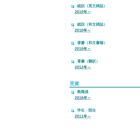
総説（英文雑誌）
2010
年
～
総説（和文雑誌）
2010
年
～
著書（和文書籍）
2010年～
著書（翻訳）
2012年～
受賞
教職員
2016年～
学生・院生
2011年～