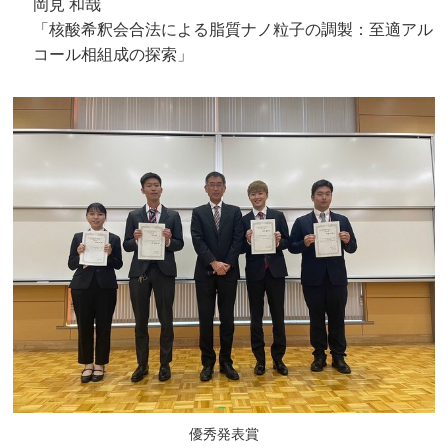
岡見 和哉
「核酸希釈会合法による脂質ナノ粒子の調製：至適アル
コール相組成の探索」
優秀発表賞