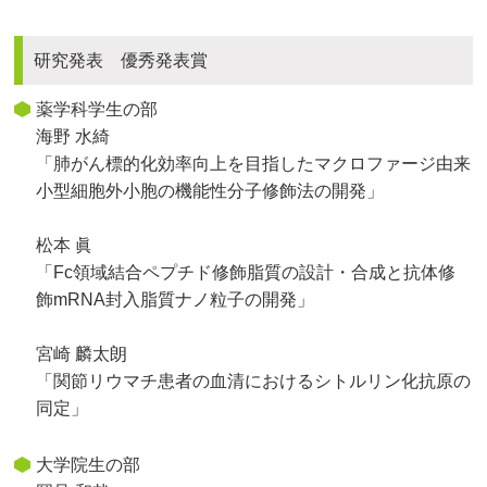
研究発表 優秀発表賞
薬学科学生の部
海野 水綺
「肺がん標的化効率向上を目指したマクロファージ由来
小型細胞外小胞の機能性分子修飾法の開発」
松本 眞
「Fc領域結合ペプチド修飾脂質の設計・合成と抗体修
飾mRNA封入脂質ナノ粒子の開発」
宮崎 麟太朗
「関節リウマチ患者の血清におけるシトルリン化抗原の
同定」
大学院生の部