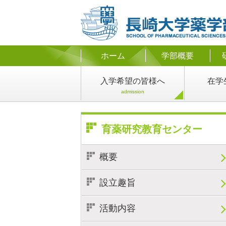
ホーム
学部概要
入学希望
の皆様へ
在学
admission
育薬研究教育センター
概要
設立趣旨
活動内容