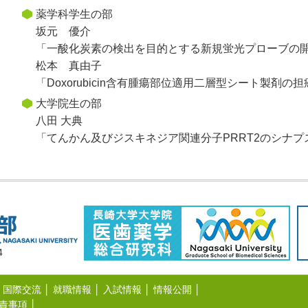
薬学科学生の部
坂元 優介
「一酸化炭素の検出を目的とする新規蛍光プローブの
松本 真由子
「Doxorubicin含有腫瘍部位適用二層型シート製剤
大学院生の部
八田 大典
「てんかん及びジスキネジア関連分子PRRT2のシナ
4
国際交流
│
就職情報
│
入試情報
│
情報公開
│
責事項
│