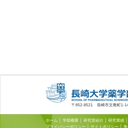
〒852-8521 長崎市文教町1-1
ホーム
│
学部概要
│
研究室紹介
│
研究業績
│
プライバシーポリシー
│
サイトポリシー
│
免