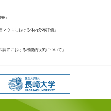
開発」
の担癌マウスにおける体内分布評価」
プス調節における機能的役割について」