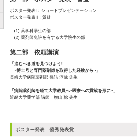
ポスター発表I：ショートプレゼンテーション
ポスター発表II：質疑
(1) 薬学科学生の部
(2) 薬剤師免許を有する大学院生の部
第二部 依頼講演
「進むべき道を見つけよう!
~博士号と専門薬剤師を取得した経験から~」
長崎大学病院薬剤部 橋詰 淳哉 先生
「病院薬剤師を経て大学教員へ~医療への貢献を形に~」
近畿大学薬学部 講師 横山 聡 先生
ポスター発表 優秀発表賞