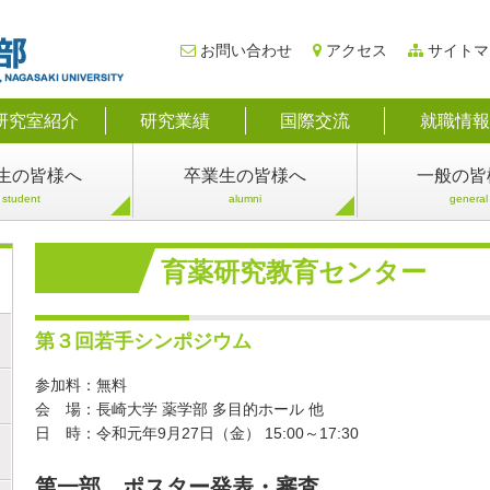
お問い合わせ
アクセス
サイトマ
研究室紹介
研究業績
国際交流
就職情報
生
の皆様へ
卒業生
の皆様へ
一般
の皆
student
alumni
general
育薬研究教育センター
第３回若手シンポジウム
参加料：無料
会 場：長崎大学 薬学部 多目的ホール 他
日 時：令和元年9月27日（金） 15:00～17:30
第一部 ポスター発表・審査