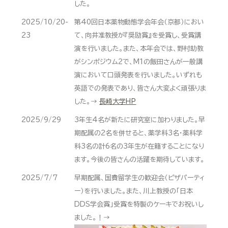
した。
2025/10/20-
第40回日本薬物動態学会年会（京都）におい
23
て、向井准教授が『奨励賞』を受賞し、受賞講
演を行いました。また、本年会では、野村助教
がシンポジウム2で、M1の飯田さんが一般講
演において口頭発表を行いました。いずれも
英語での発表であり、皆さん大変よく頑張りま
した。→
長崎大学HP
2025/9/29
3年生4名が新たに研究室に加わりました。早
期配属の2名を併せると、薬学科3名・薬科学
科3名の計6名の3年生が在籍することになり
ます。今後の皆さんの活躍を期待しています。
2025/7/7
早期配属、国費留学生の歓迎会（ピザパーティ
ー）を行いました。また、川上教授の「日本
DDS学会賞」受賞を特製のケーキでお祝いし
ました。！→