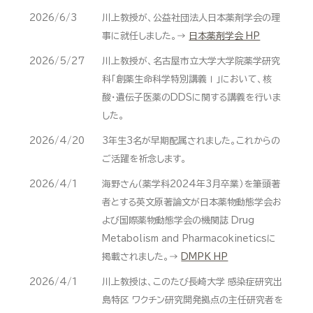
2026/6/3
川上教授が、公益社団法人日本薬剤学会の理
事に就任しました。→
日本薬剤学会 HP
2026/5/27
川上教授が、名古屋市立大学大学院薬学研究
科「創薬生命科学特別講義Ⅰ」において、核
酸・遺伝子医薬のDDSに関する講義を行いま
した。
2026/4/20
3年生3名が早期配属されました。これからの
ご活躍を祈念します。
2026/4/1
海野さん（薬学科2024年3月卒業）を筆頭著
者とする英文原著論文が日本薬物動態学会お
よび国際薬物動態学会の機関誌 Drug
Metabolism and Pharmacokineticsに
掲載されました。→
DMPK HP
2026/4/1
川上教授は、このたび長崎大学 感染症研究出
島特区 ワクチン研究開発拠点の主任研究者を