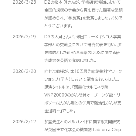
2026/3/23
D2の松本 眞さんが，学術研究活動において
全国的規模の学会から賞を受けた顕著な業績
が認められ，「学長賞」を受賞しました。おめで
とうございます。
2026/3/19
D3の大貝さんが、米国ニューメキシコ大学薬
学部との交流会において研究発表を行い、肺
を標的としたmRNA医薬のDDSに関する研
究成果を英語で発信しました。
2026/2/20
向井准教授が、第10回最先端創薬科学ワーク
ショップ（学内）において講演を行いました。
講演タイトルは、「弱毒化サルモネラ菌
VNP20009のがん間質オープニング能～リ
ポソーム抗がん剤との併用で難治性がんが完
全退縮～」でした。
2026/2/17
加堂先生とのオルガノイドに関する共同研究
が英国王立化学会の機関誌 Lab on a Chip