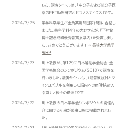
した。講演タイトルは、『中分子および超分子医
薬のＰＥＴ動態研究とセラノスティクス』です。
2024/3/25
薬学科卒業生が全員薬剤師国家試験に合格し
ました。薬科学科4年の大野さんが、『下村脩
博士記念成績優秀者賞』（学内）を受賞しまし
た。おめでとうございます！→
長崎大学薬学
部HP
2024/3/23
川上教授が、第129回日本解剖学会総会・全
国学術集会のシンポジウム（SC10）で講演を
行いました。講演タイトルは、『超音波照射とマ
イクロバブルを利用した脳内へのmRNA封入
脂質ナノ粒子の送達』です
2024/3/22
川上教授の日本薬学会シンポジウムの開催内
容に関する記事が薬事日報に掲載されまし
た。