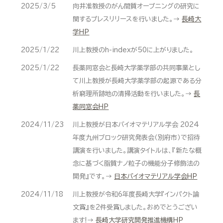
2025/3/5
向井准教授のがん間質オープニングの研究に
関するプレスリリースを行いました。→
長崎大
学HP
2025/1/22
川上教授のh-indexが50に上がりました。
2025/1/22
長薬同窓会と長崎大学薬学部の共同事業とし
て川上教授が長崎大学薬学部の起源である分
析窮理所跡地の清掃活動を行いました。→
長
薬同窓会HP
2024/11/23
川上教授が日本バイオマテリアル学会 2024
年度九州ブロック研究発表会（別府市）で招待
講演を行いました。講演タイトルは、『新たな概
念に基づく脂質ナノ粒子の機能分子修飾法の
開発』です。→
日本バイオマテリアル学会HP
2024/11/18
川上教授が令和6年度長崎大学『インパクト論
文賞』を2件受賞しました。おめでとうござい
ます!→
長崎大学研究開発推進機構HP