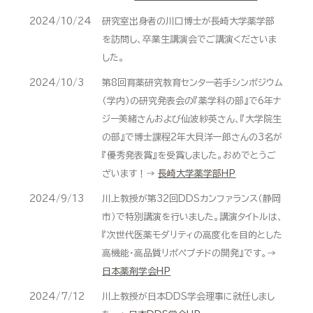
2024/10/24
研究室出身者の川口博士が長崎大学薬学部
を訪問し、卒業生講演会でご講演くださいま
した。
2024/10/3
第8回育薬研究教育センター若手シンポジウム
（学内）の研究発表会の『薬学科の部』で6年ナ
ジー美緒さんおよび仙波紗英さん、『大学院生
の部』で博士課程2年大貝洋一郎さんの3名が
『優秀発表賞』を受賞しました。おめでとうご
ざいます！→
長崎大学薬学部HP
2024/9/13
川上教授が第32回DDSカンファランス（静岡
市）で特別講演を行いました。講演タイトルは、
『次世代医薬モダリティの高度化を目的とした
高機能・高品質リポペプチドの開発』です。→
日本薬剤学会HP
2024/7/12
川上教授が日本DDS学会理事に就任しまし