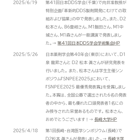
2025/6/19
第41回日本DDS学会（千葉）で向井准教授が
特別企画「革新的DDS製剤開発にむけての取
組および協業」の中で発表しました。また、D2
松本さん、B6壹岐さん、M1飯田さん、M1中
城さん、M1森さんが一般講演で発表しまし
た。→
第41回日本DDS学会学術集会HP
2025/5/26
日本薬剤学会第40年会（東京）において、D1
泉 龍昇さんと D2 松本 眞さんが研究発表を
行いました。 また、松本さんは学生主催シン
ポジウム『SNPEE2025』において、
『SNPEE2025 最優秀発表賞』を受賞しまし
た。本賞は、全国公募で選出された6名の発表
者の中から、最も優れた口頭発表者1名にの
み授与された栄誉あるものです。 松本さん、
おめでとうございます！→
長崎大学HP
2025/4/18
第１回長崎・台湾医学シンポジウム（長崎）で
D2松本 眞さんが発表しました。→
長崎大学