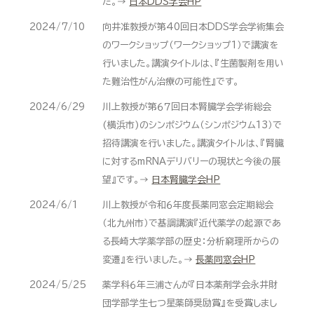
た。→
日本DDS学会HP
2024/7/10
向井准教授が第40回日本DDS学会学術集会
のワークショップ（ワークショップ1）で講演を
行いました。講演タイトルは、『生菌製剤を用い
た難治性がん治療の可能性』です。
2024/6/29
川上教授が第６７回日本腎臓学会学術総会
(横浜市)のシンポジウム（シンポジウム13）で
招待講演を行いました。講演タイトルは、『腎臓
に対するmRNAデリバリーの現状と今後の展
望』です。→
日本腎臓学会HP
2024/6/1
川上教授が令和６年度長薬同窓会定期総会
（北九州市）で基調講演『近代薬学の起源であ
る長崎大学薬学部の歴史：分析窮理所からの
変遷』を行いました。→
長薬同窓会HP
2024/5/25
薬学科６年三浦さんが『日本薬剤学会永井財
団学部学生七つ星薬師奨励賞』を受賞しまし