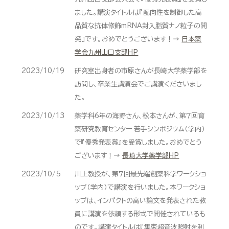
ました。講演タイトルは『配向性を制御した高
品質な抗体修飾mRNA封入脂質ナノ粒子の開
発』です。おめでとうございます！→
日本薬
学会九州山口支部HP
2023/10/19
研究室出身者の市原さんが長崎大学薬学部を
訪問し、卒業生講演会でご講演くださいまし
た。
2023/10/13
薬学科6年の海野さん、松本さんが、第７回育
薬研究教育センター 若手シンポジウム（学内）
で『優秀発表賞』を受賞しました。おめでとう
ございます！→
長崎大学薬学部HP
2023/10/5
川上教授が、第７回最先端創薬科学ワークショ
ップ（学内）で講演を行いました。本ワークショ
ップは、インパクトの高い論文を発表された教
員に講演を依頼する形式で開催されているも
のです。講演タイトルは『集束超音波照射を利