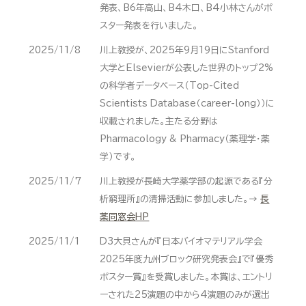
発表、B6年高山、B4木口、B4小林さんがポ
スター発表を行いました。
2025/11/8
川上教授が、2025年9月19日にStanford
大学とElsevierが公表した世界のトップ2%
の科学者データベース（Top-Cited
Scientists Database（career-long））に
収載されました。主たる分野は
Pharmacology & Pharmacy（薬理学・薬
学）です。
2025/11/7
川上教授が長崎大学薬学部の起源である『分
析窮理所』の清掃活動に参加しました。→
長
薬同窓会HP
2025/11/1
D3大貝さんが『日本バイオマテリアル学会
2025年度九州ブロック研究発表会』で『優秀
ポスター賞』を受賞しました。本賞は、エントリ
ーされた25演題の中から4演題のみが選出