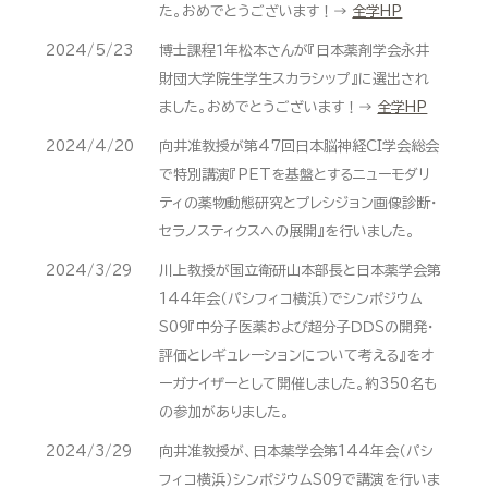
た。おめでとうございます！→
全学HP
2024/5/23
博士課程１年松本さんが『日本薬剤学会永井
財団大学院生学生スカラシップ』に選出され
ました。おめでとうございます！→
全学HP
2024/4/20
向井准教授が第47回日本脳神経CI学会総会
で特別講演『PETを基盤とするニューモダリ
ティの薬物動態研究とプレシジョン画像診断・
セラノスティクスへの展開』を行いました。
2024/3/29
川上教授が国立衛研山本部長と日本薬学会第
144年会（パシフィコ横浜）でシンポジウム
S09『中分子医薬および超分子ＤＤＳの開発・
評価とレギュレーションについて考える』をオ
ーガナイザーとして開催しました。約350名も
の参加がありました。
2024/3/29
向井准教授が、日本薬学会第144年会（パシ
フィコ横浜）シンポジウムS09で講演を行いま