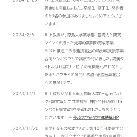
2024/2/23
『川上教授就任10周年記念シンポジウム・祝
賀会』を開催しました。卒業生・修了生・関係者
の60名の参加がありました。おめでとうござ
います！
2024/2/6
川上教授が、徳島大学薬学部 基礎力と研究
マインドを持った先導的薬剤師育成事業、
SDGs推進に係る連携創出の場形成支援事業
合同シンポジウムで講演を行いました。講演タ
イトルは『脂質ナノ粒子の高機能化を目的とし
たポリペプチドの開発と核酸・細胞医薬創出
への展開』です。
2023/12/1
川上教授が令和5年度長崎大学『Highインパ
クト論文賞』、向井准教授、神谷特任助教が『イ
ンパクト論文賞』を受賞しました。おめでとう
ございます！→
長崎大学研究推進機構HP
2023/11/20
薬学科6年の松本さんが、第40回日本薬学会
九州山口支部会大会で『優秀発表賞』を受賞し