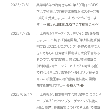
2023/7/31
薬学科6年の海野さんが、第39回日本DDS
学会学術集会で『優秀発表賞』(ポスター発表
の部)を受賞しました。おめでとうございま
す！→
第39回日本DDS学会学術集会HP
<
2023/7/25
川上教授が『パーティクルデザイン賞』を受賞
しました。本賞は、「製剤開発」「製剤技術」「製
剤プロセスエンジニアリング」分野の発展に大
きく寄与した研究者を顕彰する大変栄誉ある
ものです。受賞講演は、第20回技術講演会
（新製剤技術とエンジニアリングを考える会）
で行われました。講演タイトルは『ナノ粒子を
用いた核酸医薬の標的指向化技術の開発に
関する研究』です。→
長崎大学HP
2023/05/17
川上教授が、日本薬剤学会第38年会 ラウンド
テーブル3「アクティブターゲティング技術の
現状、課題、将来展望について考える」で講演