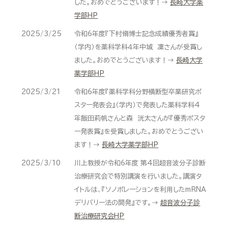
した。おめでとうございます！→
長崎大学薬
学部HP
2025/3/25
令和6年度『下村脩博士記念成績優秀者賞』
（学内）を薬科学科４年中城 凜さんが受賞し
ました。おめでとうございます！→
長崎大学
薬学部HP
2025/3/21
令和6年度『薬科学科分野横断型卒業研究ポ
スター発表会』（学内）で発表した薬科学科4
年飯田莉帆さんと森 洸太さんが『優秀ポスタ
ー発表賞』を受賞しました。おめでとうござい
ます！→
長崎大学薬学部HP
2025/3/10
川上教授が令和6年度 第4回超音波分子診断
治療研究会で特別講演を行いました。講演タ
イトルは、『ソノポレーションを利用したmRNA
デリバリー法の開発』です。→
超音波分子診
断治療研究会HP