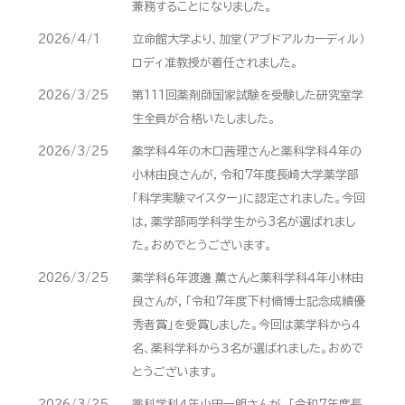
兼務することになりました。
2026/4/1
立命館大学より、加堂（アブドアルカーディル）
ロディ准教授が着任されました。
2026/3/25
第111回薬剤師国家試験を受験した研究室学
生全員が合格いたしました。
2026/3/25
薬学科4年の木口茜理さんと薬科学科4年の
小林由良さんが，令和7年度長崎大学薬学部
「科学実験マイスター」に認定されました。今回
は，薬学部両学科学生から3名が選ばれまし
た。おめでとうございます。
2026/3/25
薬学科６年渡邊 薫さんと薬科学科４年小林由
良さんが，「令和7年度下村脩博士記念成績優
秀者賞」を受賞しました。今回は薬学科から４
名、薬科学科から３名が選ばれました。おめで
とうございます。
2026/3/25
薬科学科４年小田一朗さんが，「令和7年度長