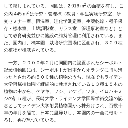
2
して親しまれている。同園は、2,016 m
の面積を有し、こ
2
の内 445 m
は研究・管理棟（教員・学生実験研究室、研
究セミナー室、恒温室、理化学測定室、生薬乾燥・種子保
存・標本室、土壌調製室、ガラス室、管理事務室など）と
して教育研究並びに施設の維持管理に利用されている。ま
た、園内は、標本園、栽培研究圃場に区画され、３２９種
の植物が植栽されている。
一方、２０００年２月に同園内に設置されたシーボルト
記念植物園には、シーボルトが日本からオランダに持ち帰
ったとされる約５００種の植物のうち、現在でもライデン
大学附属植物園で継続的に栽培されている１３種１５本の
植物の中から、ケヤキ、フジ、アケビ、ツタ、イロハモミ
ジの計５種が、長崎大学・ライデン大学国際学術交流の記
念としてライデン大学附属植物園から株分けされ、百数十
年の年月を隔て、日本に里帰りし、本園内の一画に根を下
ろし、再び息づいている。