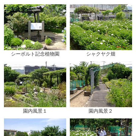
シーボルト記念植物園
シャクヤク畑
園内風景１
園内風景２