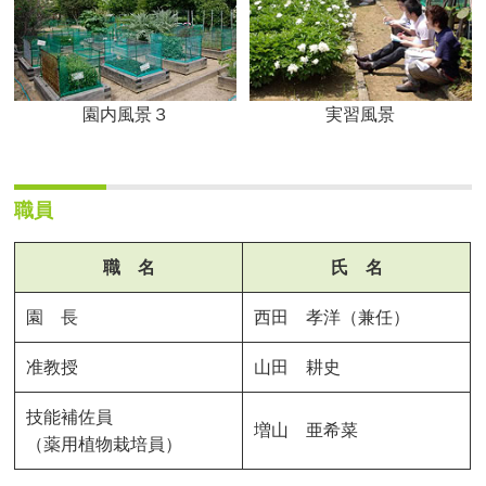
園内風景３
実習風景
職員
職 名
氏 名
園 長
西田 孝洋（兼任）
准教授
山田 耕史
技能補佐員
増山 亜希菜
（薬用植物栽培員）