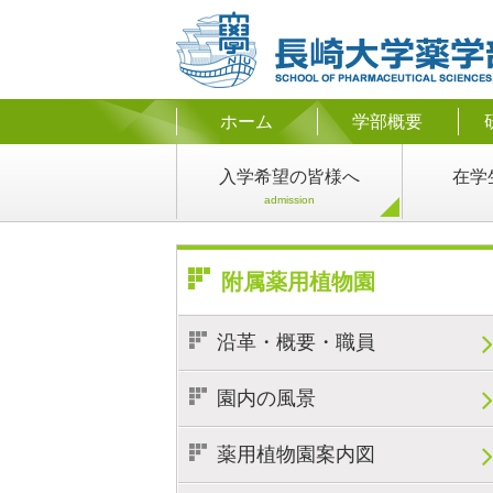
ホーム
学部概要
入学希望
の皆様へ
在学
admission
附属薬用植物園
沿革・概要・職員
園内の風景
薬用植物園案内図