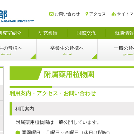
お問い合わせ
アクセス
サイトマ
研究室紹介
研究業績
国際交流
就職情報
生
の皆様へ
卒業生
の皆様へ
一般
の皆
student
alumni
general
附属薬用植物園
利用案内・アクセス・お問い合わせ
利用案内
附属薬用植物園は一般公開しています。
開園曜日：月曜日～金曜日（休日は閉館）