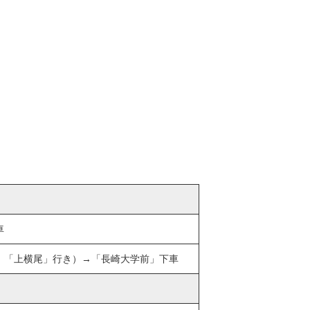
車
，「上横尾」行き）→「長崎大学前」下車