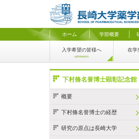
ホーム
学部概要
入学希望
の皆様へ
在学
admission
下村脩名誉博士顕彰記念館
概要
下村脩名誉博士の経歴
研究の原点は長崎大学