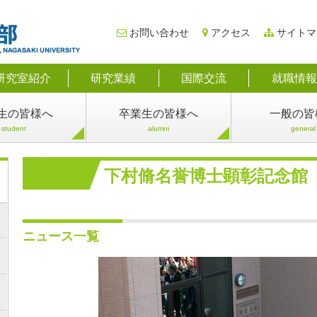
お問い合わせ
アクセス
サイトマ
研究室紹介
研究業績
国際交流
就職情報
生
の皆様へ
卒業生
の皆様へ
一般
の皆
student
alumni
general
下村脩名誉博士顕彰記念館
ニュース一覧