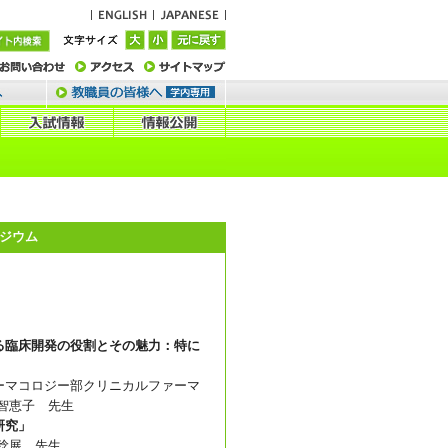
ポジウム
る臨床開発の役割とその魅力：特に
マコロジー部クリニカルファーマ
智恵子 先生
研究」
稔展 先生