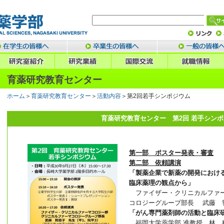
育薬研究教育センター
ホーム
＞
育薬研究教育センター
＞
活動内容
＞第2回若手シンポジウム
育薬研究教育センター 第2回 若手シン
第一部 ポスター発表・審査
第二部 依頼講演
「製薬企業で新薬の開発におけ
臨床薬理の観点から」
ファイザー・クリニカルファー
コロジーグループ部長 武藤 
「がん専門薬剤師の活動と臨床
福岡大学薬学部 准教授 林 