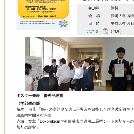
参加料：
無料
会 場：
長崎大学 薬
日 時：
平成30年9月2
ポスター
（PDF)
ポスター発表 優秀発表賞
（学部生の部）
植木 郁花 「癌への高効率な遺伝子導入を目指した超音波応答性
組織内空間分布評価」
赤城 友章「Doxorubicin含有肝臓表面適用二層型シート製剤か
加剤の影響」