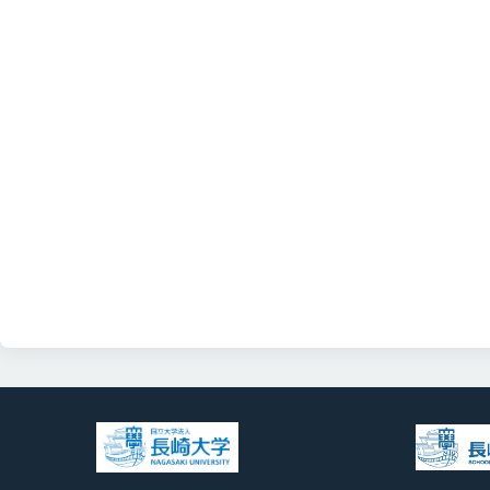
会 学術集会で、鎌田
ん（DC1）が発表
2025/10/1
ニュース
坂口 達也 先生が
2025/4/1
ニュース
鎌田 瑠泉 先生が