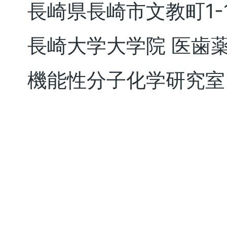
長崎県長崎市文教町1-
た。
長崎大学大学院 医歯
2025/11/15
機能性分子化学研究室
学会発表
第42回 日本薬学
佑太 さん（DC1
2025/10/11
学会発表
第12回 日本プロ